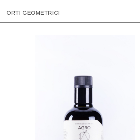
home
»
shop
»
agro
»
carciofo
ORTI GEOMETRICI