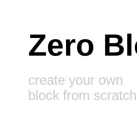
Zero B
create your own
block from scratch