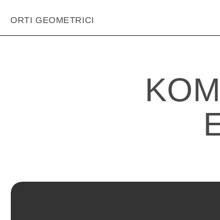
ORTI GEOMETRICI
home /
kombucha
KOMB
E 