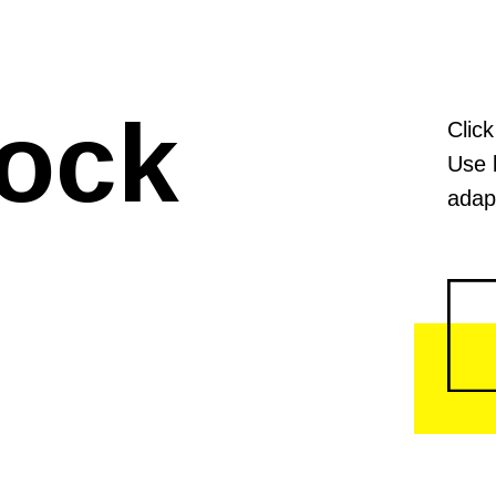
lock
Click
Use 
adapt