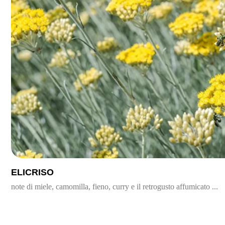
ELICRISO
note di miele, camomilla, fieno, curry e il retrogusto affumicato ...