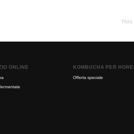
Tilda
IO ONLINE
KOMBUCHA PER HORE
ha
Offerta speciale
fermentate