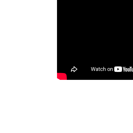
Explore Our Features
We work hard every day to make our customers' li
happier